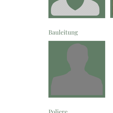
R. Ohde
Floki
Bauleitung
M. Schröder
Poliere