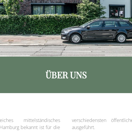
ÜBER UNS
ches mittelständisches
verschiedensten öffentli
Hamburg bekannt ist für die
ausgeführt.