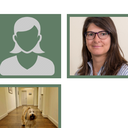
A. Semrau
U. Peters