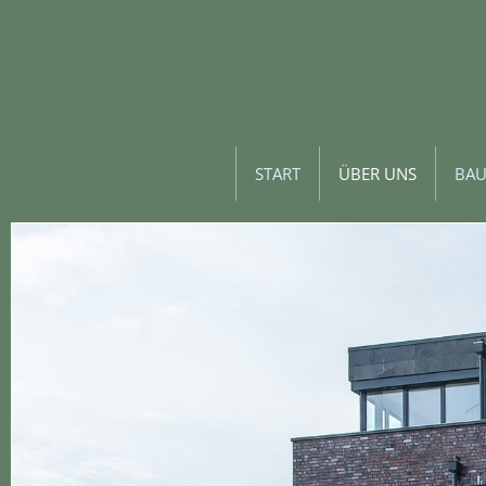
START
ÜBER UNS
BA