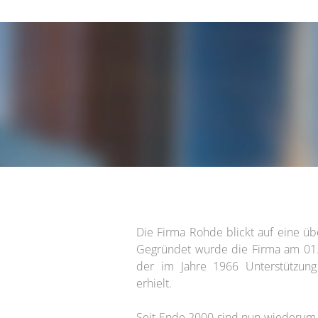
Die Firma Rohde blickt auf eine üb
Gegründet wurde die Firma am 01.
der im Jahre 1966 Unterstützun
erhielt.
Seit Ende 2000 sind nun wiederum 